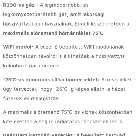
R290-es gáz :
A legmodernebb, és
legkörnyezetbarátabb gáz, amit lakossági
hőszivattyúkban használnak. Ennek köszönhetően a
maximális előremenő hőmérséklet 75°C
WIFI modul:
A vezérlő beépített WIFI moduljának
köszönhetően távolról is állíthatóak a hőszivattyú
különböző paraméterei.
-25°C-os minimális külső hőmérséklet:
A készüléket
úgy tervezték, hogy -25°C-ig képes ellátni a házat
fűtéssel és melegvízzel.
A maximális előremenő 75°C-os víznek köszönhetően
kifejezetten ajánljuk radiátoros rendszerekhez is.
Beépített kaszkád vezérlés:
A beépített kaszkád