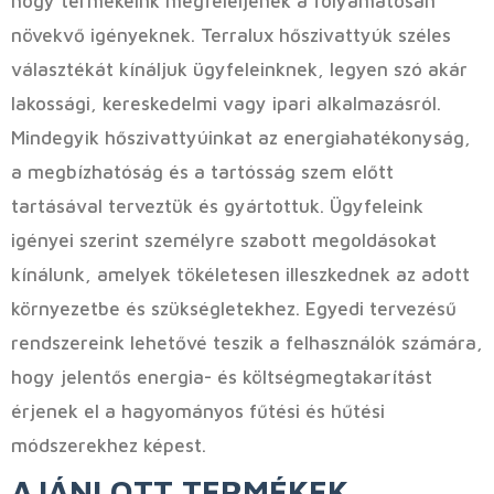
hogy termékeink megfeleljenek a folyamatosan
növekvő igényeknek. Terralux hőszivattyúk széles
választékát kínáljuk ügyfeleinknek, legyen szó akár
lakossági, kereskedelmi vagy ipari alkalmazásról.
Mindegyik hőszivattyúinkat az energiahatékonyság,
a megbízhatóság és a tartósság szem előtt
tartásával terveztük és gyártottuk. Ügyfeleink
igényei szerint személyre szabott megoldásokat
kínálunk, amelyek tökéletesen illeszkednek az adott
környezetbe és szükségletekhez. Egyedi tervezésű
rendszereink lehetővé teszik a felhasználók számára,
hogy jelentős energia- és költségmegtakarítást
érjenek el a hagyományos fűtési és hűtési
módszerekhez képest.
AJÁNLOTT TERMÉKEK