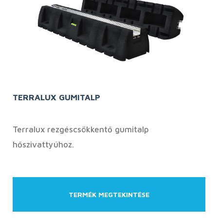
TERRALUX GUMITALP
Terralux rezgéscsökkentő gumitalp
hőszivattyúhoz.
TERMÉK MEGTEKINTÉSE