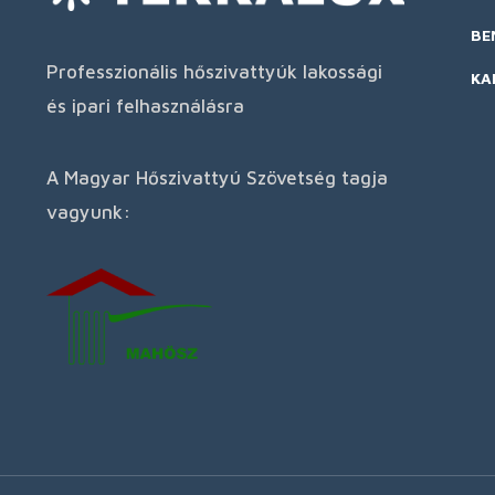
BE
Professzionális hőszivattyúk lakossági
KA
és ipari felhasználásra
A Magyar Hőszivattyú Szövetség tagja
vagyunk: