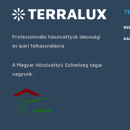
T
BE
Professzionális hőszivattyúk lakossági
KA
és ipari felhasználásra
A Magyar Hőszivattyú Szövetség tagja
vagyunk: