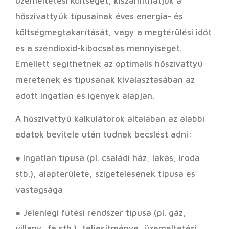
üzemeltetési költségét, kiszámíthatjuk a
hőszivattyúk típusainak éves energia- és
költségmegtakarítását, vagy a megtérülési időt
és a széndioxid-kibocsátás mennyiségét.
Emellett segíthetnek az optimális hőszivattyú
méretének és típusának kiválasztásában az
adott ingatlan és igények alapján.
A hőszivattyú kalkulátorok általában az alábbi
adatok bevitele után tudnak becslést adni:
● Ingatlan típusa (pl. családi ház, lakás, iroda
stb.), alapterülete, szigetelésének típusa és
vastagsága
● Jelenlegi fűtési rendszer típusa (pl. gáz,
villany, fa stb.), teljesítménye, üzemeltetési