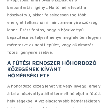
kikapcsolni, ami növeli a kopást és a
karbantartási igényt. Ha túlméretezett a
hőszivattyú, akkor feleslegesen fog több
energiát felhasználni, mint amennyire szükség
lenne. Ezért fontos, hogy a hőszivattyú
kapacitása és teljesítménye megfelelően legyen
méretezve az adott épület, vagy alkalmazás
fűtési igényeire szabva.
A FŰTÉSI RENDSZER HŐHORDOZÓ
KÖZEGÉNEK KÍVÁNT
HŐMÉRSÉKLETE
A hőhordozó közeg lehet víz vagy levegő, amely
által a hőszivattyú által termelt hő eljut a fűtött
helyiségekbe. A víz alacsonyabb hőmérsékleten