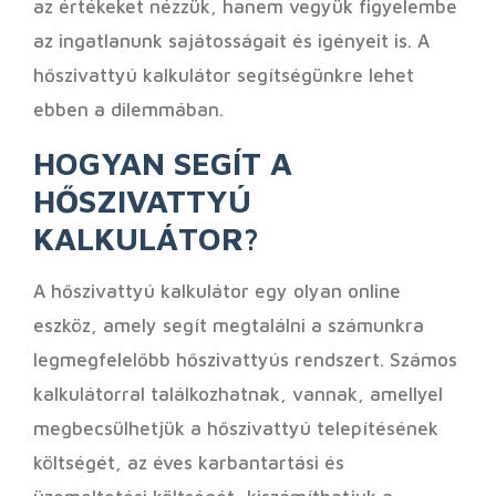
az értékeket nézzük, hanem vegyük figyelembe
az ingatlanunk sajátosságait és igényeit is. A
hőszivattyú kalkulátor segítségünkre lehet
ebben a dilemmában.
HOGYAN SEGÍT A
HŐSZIVATTYÚ
KALKULÁTOR?
A hőszivattyú kalkulátor egy olyan online
eszköz, amely segít megtalálni a számunkra
legmegfelelőbb hőszivattyús rendszert. Számos
kalkulátorral találkozhatnak, vannak, amellyel
megbecsülhetjük a hőszivattyú telepítésének
költségét, az éves karbantartási és