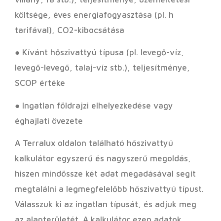
költsége, éves energiafogyasztása (pl. h
tarifával), CO2-kibocsátása
● Kívánt hőszivattyú típusa (pl. levegő-víz,
levegő-levegő, talaj-víz stb.), teljesítménye,
SCOP értéke
● Ingatlan földrajzi elhelyezkedése vagy
éghajlati övezete
A Terralux oldalon található hőszivattyú
kalkulátor egyszerű és nagyszerű megoldás,
hiszen mindössze két adat megadásával segít
megtalálni a legmegfelelőbb hőszivattyú típust.
Válasszuk ki az ingatlan típusát, és adjuk meg
az alapterületét. A kalkulátor ezen adatok