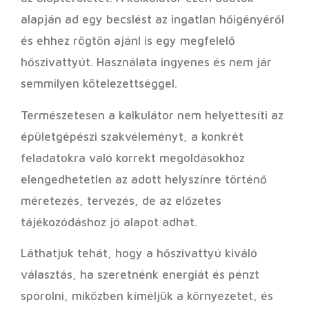
alapján ad egy becslést az ingatlan hőigényéről
és ehhez rögtön ajánl is egy megfelelő
hőszivattyút. Használata ingyenes és nem jár
semmilyen kötelezettséggel.
Természetesen a kalkulátor nem helyettesíti az
épületgépészi szakvéleményt, a konkrét
feladatokra való korrekt megoldásokhoz
elengedhetetlen az adott helyszínre történő
méretezés, tervezés, de az előzetes
tájékozódáshoz jó alapot adhat.
Láthatjuk tehát, hogy a hőszivattyú kiváló
választás, ha szeretnénk energiát és pénzt
spórolni, miközben kíméljük a környezetet, és