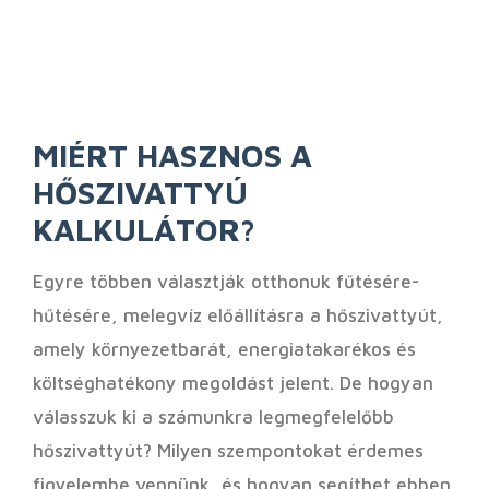
MIÉRT HASZNOS A
HŐSZIVATTYÚ
KALKULÁTOR?
Egyre többen választják otthonuk fűtésére-
hűtésére, melegvíz előállításra a hőszivattyút,
amely környezetbarát, energiatakarékos és
költséghatékony megoldást jelent. De hogyan
válasszuk ki a számunkra legmegfelelőbb
hőszivattyút? Milyen szempontokat érdemes
figyelembe vennünk, és hogyan segíthet ebben