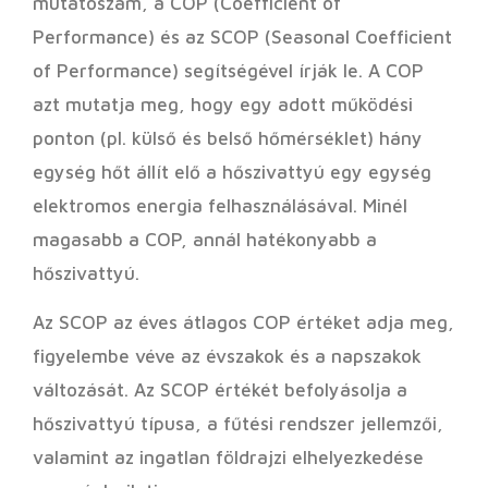
mutatószám, a COP (Coefficient of
Performance) és az SCOP (Seasonal Coefficient
of Performance) segítségével írják le. A COP
azt mutatja meg, hogy egy adott működési
ponton (pl. külső és belső hőmérséklet) hány
egység hőt állít elő a hőszivattyú egy egység
elektromos energia felhasználásával. Minél
magasabb a COP, annál hatékonyabb a
hőszivattyú.
Az SCOP az éves átlagos COP értéket adja meg,
figyelembe véve az évszakok és a napszakok
változását. Az SCOP értékét befolyásolja a
hőszivattyú típusa, a fűtési rendszer jellemzői,
valamint az ingatlan földrajzi elhelyezkedése