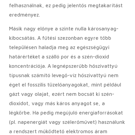
felhasználnak, ez pedig jelentős megtakarítást
eredményez.
Másik nagy előnye a szinte nulla károsanyag-
kibocsátás. A fűtési szezonban egyre több
településen haladja meg az egészségügyi
határértéket a szálló por és a szén-dioxid
koncentrációja. A legnépszerűbb hőszivattyú
típusnak számító levegő-víz hőszivattyú nem
éget el fosszilis tüzelőanyagokat, mint például
gázt vagy olajat, ezért nem bocsát ki szén-
dioxidot, vagy más káros anyagot se, a
légkörbe. Ha pedig megújuló energiaforrásokat
(pl. napenergiát vagy szélerőművet) használunk
a rendszert működtető elektromos áram