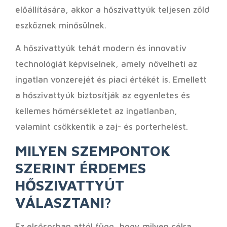
előállítására, akkor a hőszivattyúk teljesen zöld
eszköznek minősülnek.
A hőszivattyúk tehát modern és innovatív
technológiát képviselnek, amely növelheti az
ingatlan vonzerejét és piaci értékét is. Emellett
a hőszivattyúk biztosítják az egyenletes és
kellemes hőmérsékletet az ingatlanban,
valamint csökkentik a zaj- és porterhelést.
MILYEN SZEMPONTOK
SZERINT ÉRDEMES
HŐSZIVATTYÚT
VÁLASZTANI?
Ez elsősorban attól függ, hogy milyen célra