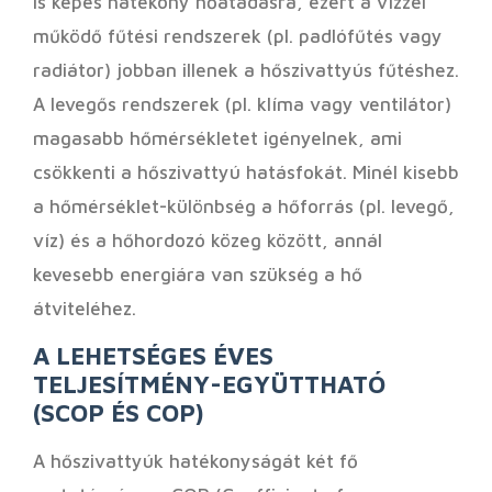
is képes hatékony hőátadásra, ezért a vízzel
működő fűtési rendszerek (pl. padlófűtés vagy
radiátor) jobban illenek a hőszivattyús fűtéshez.
A levegős rendszerek (pl. klíma vagy ventilátor)
magasabb hőmérsékletet igényelnek, ami
csökkenti a hőszivattyú hatásfokát. Minél kisebb
a hőmérséklet-különbség a hőforrás (pl. levegő,
víz) és a hőhordozó közeg között, annál
kevesebb energiára van szükség a hő
átviteléhez.
A LEHETSÉGES ÉVES
TELJESÍTMÉNY-EGYÜTTHATÓ
(SCOP ÉS COP)
A hőszivattyúk hatékonyságát két fő