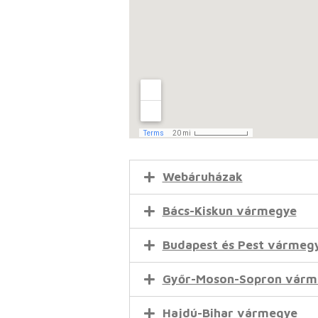
Webáruházak
Bács-Kiskun vármegye
Budapest és Pest vármeg
Győr-Moson-Sopron várm
Hajdú-Bihar vármegye