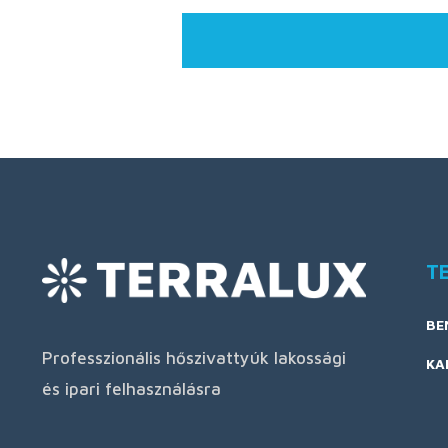
T
BE
Professzionális hőszivattyúk lakossági
KA
és ipari felhasználásra