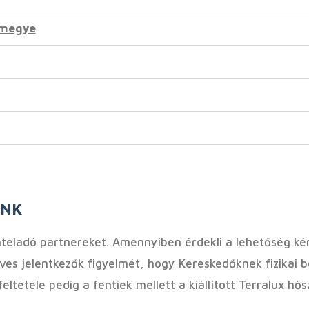
megye
ÜNK
teladó partnereket. Amennyiben érdekli a lehetőség kérj
ves jelentkezők figyelmét, hogy Kereskedőknek fizikai bol
eltétele pedig a fentiek mellett a kiállított Terralux hő