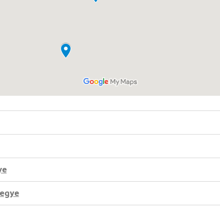
ye
egye