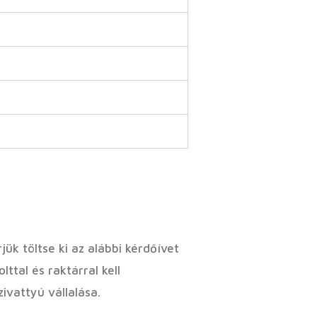
ük töltse ki az alábbi kérdőívet
ttal és raktárral kell
szivattyú vállalása.