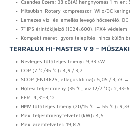
Csendes üzem: 38 dB(A) hangnyomás 1 m-en; 
Mitsubishi Rotary kompresszor, Wilo/DC kering
Lemezes víz- és lamellás levegő hőcserélő, DC 
7″ IPS érintőkijelző (1024×600), IPX4 védelem
Kompakt méret, gyors telepítés, nincs külön b
TERRALUX HI-MASTER V 9 – MŰSZAK
Névleges fűtőteljesítmény: 9,33 kW
COP (7 °C/35 °C): 4,9 / 3,2
SCOP (EN14825, átlagos klíma): 5,05 / 3,73 →
Hűtési teljesítmény (35 °C, víz 12/7 °C): 2,33–
EER: 4,31–3,12
HMV fűtőteljesítmény (20/15 °C → 55 °C): 9,3
Max. teljesítményfelvétel (kW): 4,5
Max. áramfelvétel: 19,8 A