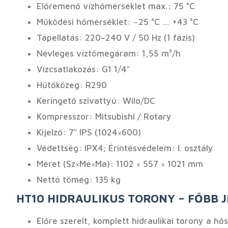
Előremenő vízhőmérséklet max.: 75 °C
Működési hőmérséklet: −25 °C … +43 °C
Tápellátás: 220–240 V / 50 Hz (1 fázis)
Névleges víztömegáram: 1,55 m³/h
Vízcsatlakozás: G1 1/4″
Hűtőközeg: R290
Keringető szivattyú: Wilo/DC
Kompresszor: Mitsubishi / Rotary
Kijelző: 7″ IPS (1024×600)
Védettség: IPX4; Érintésvédelem: I. osztály
Méret (Sz×Mé×Ma): 1102 × 557 × 1021 mm
Nettó tömeg: 135 kg
HT10 HIDRAULIKUS TORONY – FŐBB 
Előre szerelt, komplett hidraulikai torony a hő