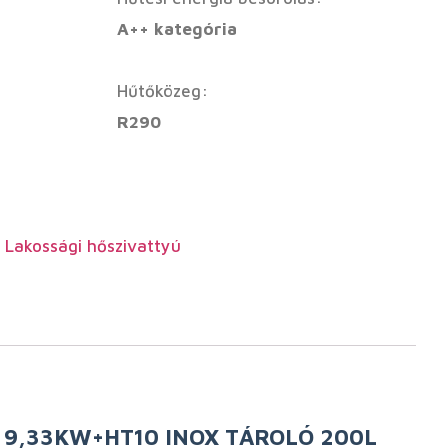
A++ kategória
Hűtőközeg:
R290
,
Lakossági hőszivattyú
 9,33KW+HT10 INOX TÁROLÓ 200L