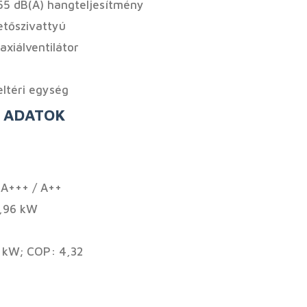
55 dB(A) hangteljesítmény
etőszivattyú
axiálventilátor
eltéri egység
I ADATOK
 A+++ / A++
6,96 kW
3 kW; COP: 4,32