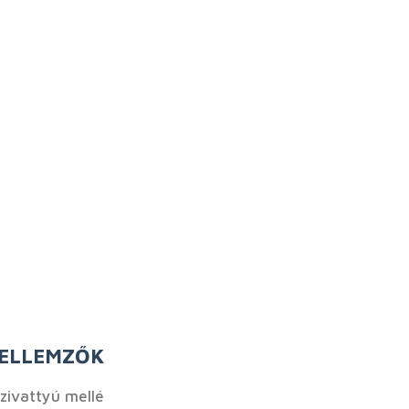
JELLEMZŐK
szivattyú mellé