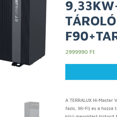
9,33KW
TÁROLÓ 
F90+TA
2999990
Ft
A TERRALUX Hi-Master V 
fázis, Wi-Fi) és a hozzá
körű megoldást biztosít 