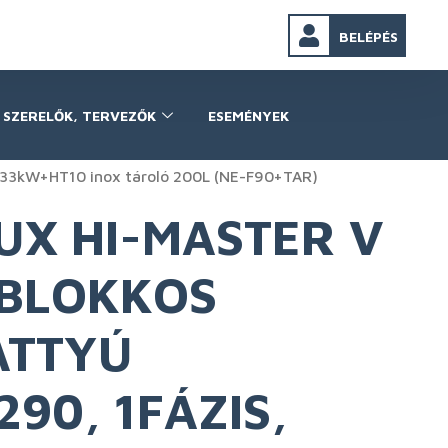
BELÉPÉS
SZERELŐK, TERVEZŐK
ESEMÉNYEK
9,33kW+HT10 inox tároló 200L (NE-F90+TAR)
UX HI-MASTER V
BLOKKOS
ATTYÚ
290, 1FÁZIS,