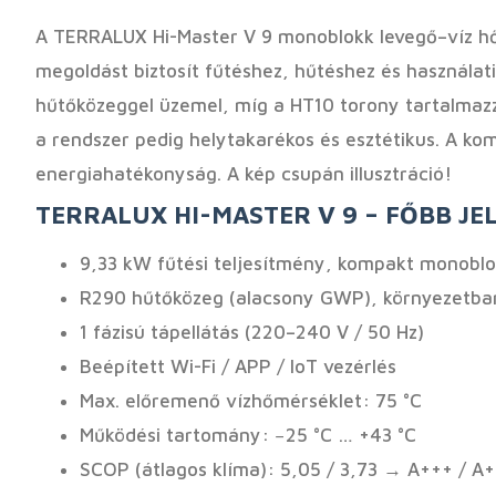
A TERRALUX Hi-Master V 9 monoblokk levegő–víz hősz
megoldást biztosít fűtéshez, hűtéshez és használat
hűtőközeggel üzemel, míg a HT10 torony tartalmazza
a rendszer pedig helytakarékos és esztétikus. A ko
energiahatékonyság. A kép csupán illusztráció!
TERRALUX HI-MASTER V 9 – FŐBB J
9,33 kW fűtési teljesítmény, kompakt monoblok
R290 hűtőközeg (alacsony GWP), környezetba
1 fázisú tápellátás (220–240 V / 50 Hz)
Beépített Wi-Fi / APP / IoT vezérlés
Max. előremenő vízhőmérséklet: 75 °C
Működési tartomány: −25 °C … +43 °C
SCOP (átlagos klíma): 5,05 / 3,73 → A+++ / A