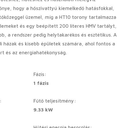
előnye, hogy a hőszivattyú kiemelkedő hatásfokkal,
tőközeggel üzemel, míg a HT10 torony tartalmazza
elemeket és egy beépített 200 literes HMV tartályt,
bb, a rendszer pedig helytakarékos és esztétikus. A
di házak és kisebb épületek számára, ahol fontos a
rt és az energiahatékonyság.
Fázis:
1 fázis
:
Fűtő teljesítmény:
9.33 kW
Hűtési energia besorolás: