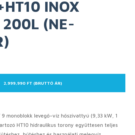
+HT10 INOX
200L (NE-
R)
2,999,990 FT (BRUTTÓ ÁR)
9 monoblokk levegő–víz hőszivattyú (9,33 kW, 1
 tartozó HT10 hidraulikus torony együttesen teljes
fűtéshez, hűtéshez és használati melegvíz