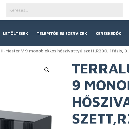
LETÖLTÉSEK
TELEPÍTŐK ÉS SZERVIZEK
KERESKEDŐK
i-Master V 9 monoblokkos hőszivattyú szett,R290, 1fázis, 
TERRAL
9 MONO
HŐSZIV
SZETT,R