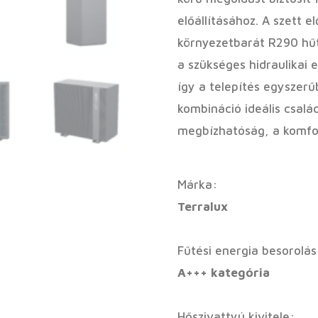
előállításához. A szett 
környezetbarát R290 hű
a szükséges hidraulikai 
így a telepítés egyszerű
kombináció ideális csalá
megbízhatóság, a komfo
Márka:
Terralux
Fűtési energia besorolás
A+++ kategória
Hőszivattyú kivitele: