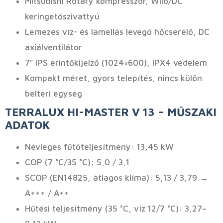
Mitsubishi Rotary kompresszor, Wilo/DC
keringetőszivattyú
Lemezes víz- és lamellás levegő hőcserélő, DC
axiálventilátor
7″ IPS érintőkijelző (1024×600), IPX4 védelem
Kompakt méret, gyors telepítés, nincs külön
beltéri egység
TERRALUX HI-MASTER V 13 – MŰSZAKI
ADATOK
Névleges fűtőteljesítmény: 13,45 kW
COP (7 °C/35 °C): 5,0 / 3,1
SCOP (EN14825, átlagos klíma): 5,13 / 3,79 →
A+++ / A++
Hűtési teljesítmény (35 °C, víz 12/7 °C): 3,27–