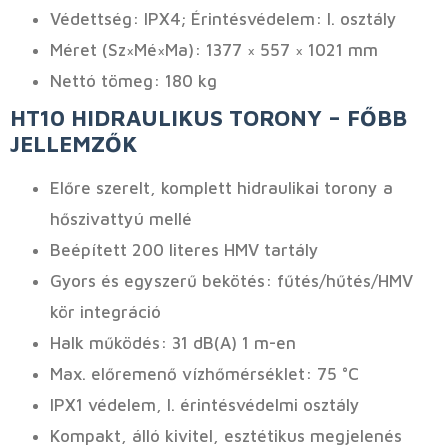
Védettség: IPX4; Érintésvédelem: I. osztály
Méret (Sz×Mé×Ma): 1377 × 557 × 1021 mm
Nettó tömeg: 180 kg
HT10 HIDRAULIKUS TORONY – FŐBB
JELLEMZŐK
Előre szerelt, komplett hidraulikai torony a
hőszivattyú mellé
Beépített 200 literes HMV tartály
Gyors és egyszerű bekötés: fűtés/hűtés/HMV
kör integráció
Halk működés: 31 dB(A) 1 m-en
Max. előremenő vízhőmérséklet: 75 °C
IPX1 védelem, I. érintésvédelmi osztály
Kompakt, álló kivitel, esztétikus megjelenés