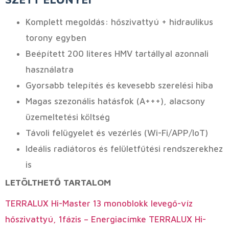
Komplett megoldás: hőszivattyú + hidraulikus
torony egyben
Beépített 200 literes HMV tartállyal azonnali
használatra
Gyorsabb telepítés és kevesebb szerelési hiba
Magas szezonális hatásfok (A+++), alacsony
üzemeltetési költség
Távoli felügyelet és vezérlés (Wi-Fi/APP/IoT)
Ideális radiátoros és felületfűtési rendszerekhez
is
LETÖLTHETŐ TARTALOM
TERRALUX Hi-Master 13 monoblokk levegő-víz
hőszivattyú, 1fázis – Energiacímke
TERRALUX Hi-