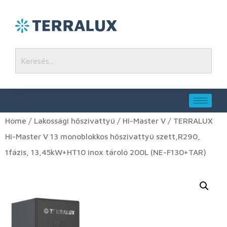
Home
/
Lakossági hőszivattyú
/
Hi-Master V
/ TERRALUX
Hi-Master V 13 monoblokkos hőszivattyú szett,R290,
1fázis, 13,45kW+HT10 inox tároló 200L (NE-F130+TAR)