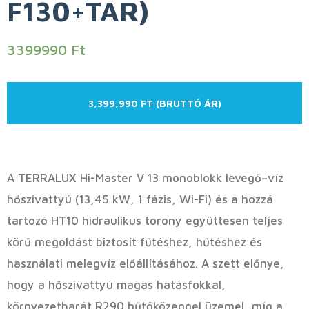
F130+TAR)
3399990
Ft
3,399,990 FT (BRUTTÓ ÁR)
A TERRALUX Hi-Master V 13 monoblokk levegő–víz
hőszivattyú (13,45 kW, 1 fázis, Wi-Fi) és a hozzá
tartozó HT10 hidraulikus torony együttesen teljes
körű megoldást biztosít fűtéshez, hűtéshez és
használati melegvíz előállításához. A szett előnye,
hogy a hőszivattyú magas hatásfokkal,
környezetbarát R290 hűtőközeggel üzemel, míg a