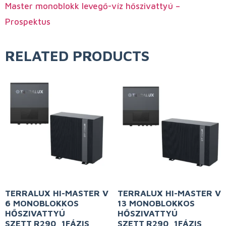
Master monoblokk levegő-víz hőszivattyú –
Prospektus
RELATED PRODUCTS
TERRALUX HI-MASTER V
TERRALUX HI-MASTER V
6 MONOBLOKKOS
13 MONOBLOKKOS
HŐSZIVATTYÚ
HŐSZIVATTYÚ
SZETT,R290, 1FÁZIS,
SZETT,R290, 1FÁZIS,