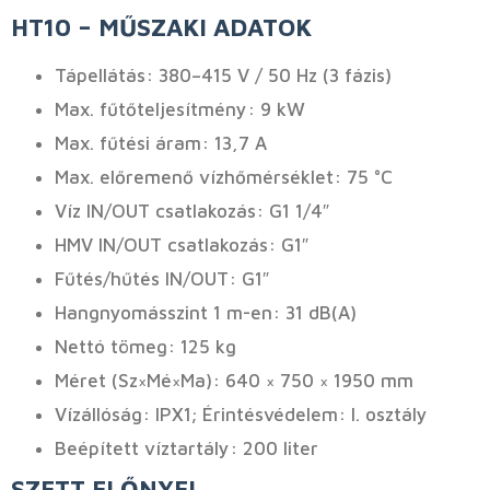
HT10 – MŰSZAKI ADATOK
Tápellátás: 380–415 V / 50 Hz (3 fázis)
Max. fűtőteljesítmény: 9 kW
Max. fűtési áram: 13,7 A
Max. előremenő vízhőmérséklet: 75 °C
Víz IN/OUT csatlakozás: G1 1/4″
HMV IN/OUT csatlakozás: G1″
Fűtés/hűtés IN/OUT: G1″
Hangnyomásszint 1 m-en: 31 dB(A)
Nettó tömeg: 125 kg
Méret (Sz×Mé×Ma): 640 × 750 × 1950 mm
Vízállóság: IPX1; Érintésvédelem: I. osztály
Beépített víztartály: 200 liter
SZETT ELŐNYEI