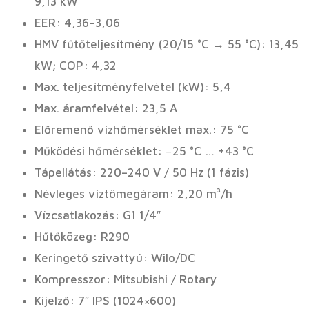
9,13 kW
EER: 4,36–3,06
HMV fűtőteljesítmény (20/15 °C → 55 °C): 13,45
kW; COP: 4,32
Max. teljesítményfelvétel (kW): 5,4
Max. áramfelvétel: 23,5 A
Előremenő vízhőmérséklet max.: 75 °C
Működési hőmérséklet: −25 °C … +43 °C
Tápellátás: 220–240 V / 50 Hz (1 fázis)
Névleges víztömegáram: 2,20 m³/h
Vízcsatlakozás: G1 1/4″
Hűtőközeg: R290
Keringető szivattyú: Wilo/DC
Kompresszor: Mitsubishi / Rotary
Kijelző: 7″ IPS (1024×600)