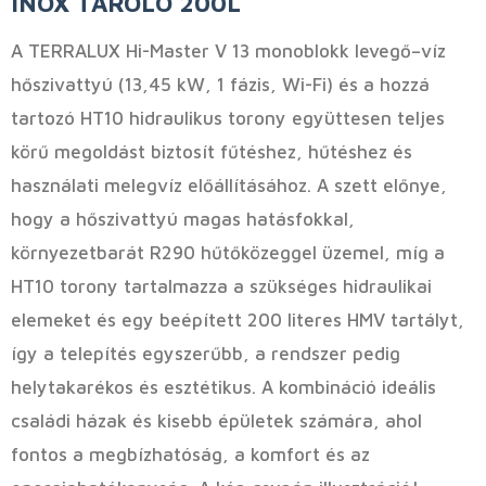
INOX TÁROLÓ 200L
A TERRALUX Hi-Master V 13 monoblokk levegő–víz
hőszivattyú (13,45 kW, 1 fázis, Wi-Fi) és a hozzá
tartozó HT10 hidraulikus torony együttesen teljes
körű megoldást biztosít fűtéshez, hűtéshez és
használati melegvíz előállításához. A szett előnye,
hogy a hőszivattyú magas hatásfokkal,
környezetbarát R290 hűtőközeggel üzemel, míg a
HT10 torony tartalmazza a szükséges hidraulikai
elemeket és egy beépített 200 literes HMV tartályt,
így a telepítés egyszerűbb, a rendszer pedig
helytakarékos és esztétikus. A kombináció ideális
családi házak és kisebb épületek számára, ahol
fontos a megbízhatóság, a komfort és az