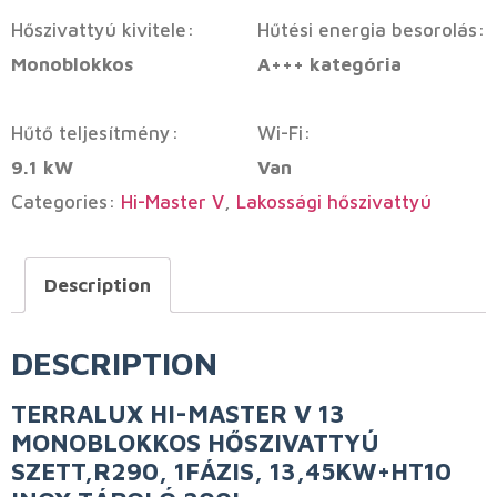
Hőszivattyú kivitele:
Hűtési energia besorolás:
Monoblokkos
A+++ kategória
Hűtő teljesítmény:
Wi-Fi:
9.1 kW
Van
Categories:
Hi-Master V
,
Lakossági hőszivattyú
Description
DESCRIPTION
TERRALUX HI-MASTER V 13
MONOBLOKKOS HŐSZIVATTYÚ
SZETT,R290, 1FÁZIS, 13,45KW+HT10