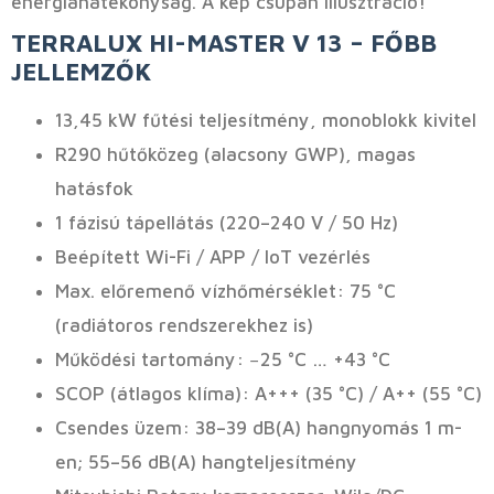
energiahatékonyság. A kép csupán illusztráció!
TERRALUX HI-MASTER V 13 – FŐBB
JELLEMZŐK
13,45 kW fűtési teljesítmény, monoblokk kivitel
R290 hűtőközeg (alacsony GWP), magas
hatásfok
1 fázisú tápellátás (220–240 V / 50 Hz)
Beépített Wi-Fi / APP / IoT vezérlés
Max. előremenő vízhőmérséklet: 75 °C
(radiátoros rendszerekhez is)
Működési tartomány: −25 °C … +43 °C
SCOP (átlagos klíma): A+++ (35 °C) / A++ (55 °C)
Csendes üzem: 38–39 dB(A) hangnyomás 1 m-
en; 55–56 dB(A) hangteljesítmény