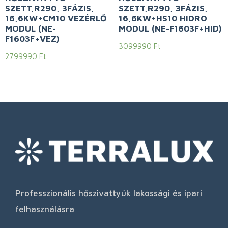
SZETT,R290, 3FÁZIS,
SZETT,R290, 3FÁZIS,
16,6KW+CM10 VEZÉRLŐ
16,6KW+HS10 HIDRO
MODUL (NE-
MODUL (NE-F1603F+HID)
F1603F+VEZ)
3099990
Ft
2799990
Ft
Professzionális hőszivattyúk lakossági és ipari
felhasználásra