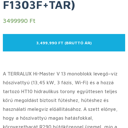
F1303F+TAR)
3499990
Ft
3,499,990 FT (BRUTTÓ ÁR)
A TERRALUX Hi-Master V 13 monoblokk levegő–víz
hőszivattyú (13,45 kW, 3 fázis, Wi-Fi) és a hozzá
tartozó HT10 hidraulikus torony együttesen teljes
körű megoldást biztosít fűtéshez, hűtéshez és
használati melegvíz előállításához. A szett előnye,
hogy a hőszivattyú magas hatásfokkal,
környezetbarát R290 hűtőközeggel üzemel, míg a