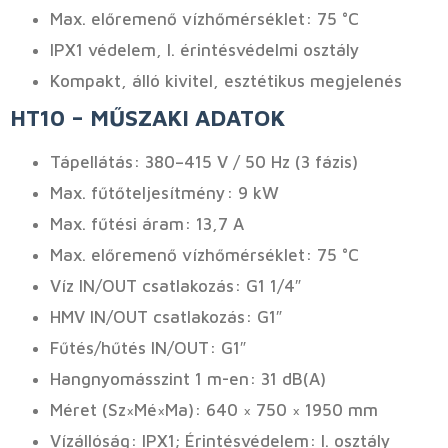
Max. előremenő vízhőmérséklet: 75 °C
IPX1 védelem, I. érintésvédelmi osztály
Kompakt, álló kivitel, esztétikus megjelenés
HT10 – MŰSZAKI ADATOK
Tápellátás: 380–415 V / 50 Hz (3 fázis)
Max. fűtőteljesítmény: 9 kW
Max. fűtési áram: 13,7 A
Max. előremenő vízhőmérséklet: 75 °C
Víz IN/OUT csatlakozás: G1 1/4″
HMV IN/OUT csatlakozás: G1″
Fűtés/hűtés IN/OUT: G1″
Hangnyomásszint 1 m-en: 31 dB(A)
Méret (Sz×Mé×Ma): 640 × 750 × 1950 mm
Vízállóság: IPX1; Érintésvédelem: I. osztály