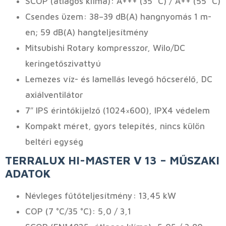
SCOP (átlagos klíma): A+++ (35 °C) / A++ (55 °C)
Csendes üzem: 38–39 dB(A) hangnyomás 1 m-
en; 59 dB(A) hangteljesítmény
Mitsubishi Rotary kompresszor, Wilo/DC
keringetőszivattyú
Lemezes víz- és lamellás levegő hőcserélő, DC
axiálventilátor
7″ IPS érintőkijelző (1024×600), IPX4 védelem
Kompakt méret, gyors telepítés, nincs külön
beltéri egység
TERRALUX HI-MASTER V 13 – MŰSZAKI
ADATOK
Névleges fűtőteljesítmény: 13,45 kW
COP (7 °C/35 °C): 5,0 / 3,1