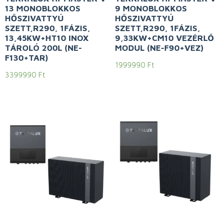
13 MONOBLOKKOS
9 MONOBLOKKOS
HŐSZIVATTYÚ
HŐSZIVATTYÚ
SZETT,R290, 1FÁZIS,
SZETT,R290, 1FÁZIS,
13,45KW+HT10 INOX
9,33KW+CM10 VEZÉRLŐ
TÁROLÓ 200L (NE-
MODUL (NE-F90+VEZ)
F130+TAR)
1999990
Ft
3399990
Ft