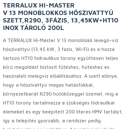
TERRALUX HI-MASTER
V 13 MONOBLOKKOS HŐSZIVATTYÚ
SZETT,R290, 3FÁZIS, 13,45KW+HT10
INOX TÁROLÓ 200L
A TERRALUX Hi-Master V 13 monoblokk levegő–víz
hőszivattyú (13,45 kW, 3 fázis, Wi-Fi) és a hozzá
tartozó HT10 hidraulikus torony együttesen teljes
körű megoldást biztosít fűtéshez, hűtéshez és
használati melegvíz előállításához. A szett előnye,
hogy a hőszivattyú magas hatásfokkal,
környezetbarát R290 hűtőközeggel üzemel, míg a
HT10 torony tartalmazza a szükséges hidraulikai
elemeket és egy beépített 200 literes HMV tartályt,
így a telepítés gyorsabb, a rendszer pedig