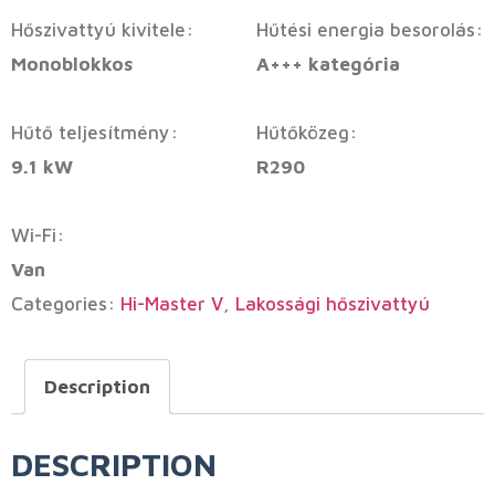
Hőszivattyú kivitele:
Hűtési energia besorolás:
Monoblokkos
A+++ kategória
Hűtő teljesítmény:
Hűtőközeg:
9.1 kW
R290
Wi-Fi:
Van
Categories:
Hi-Master V
,
Lakossági hőszivattyú
Description
DESCRIPTION