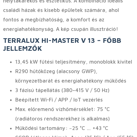
helytakarékos és esztétikus. A kombináció ideális
családi házak és kisebb épületek számára, ahol
fontos a megbízhatóság, a komfort és az
energiahatékonyság. A kép csupán illusztráció!
TERRALUX HI-MASTER V 13 – FŐBB
JELLEMZŐK
13,45 kW fűtési teljesítmény, monoblokk kivitel
R290 hűtőközeg (alacsony GWP),
környezetbarát és energiahatékony működés
3 fázisú tápellátás (380–415 V / 50 Hz)
Beépített Wi-Fi / APP / IoT vezérlés
Max. előremenő vízhőmérséklet: 75 °C
(radiátoros rendszerekhez is alkalmas)
Működési tartomány: −25 °C … +43 °C