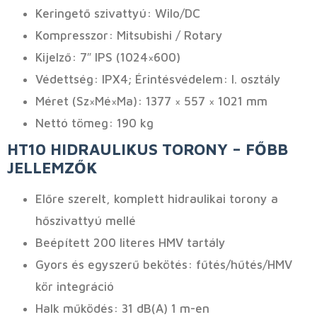
Keringető szivattyú: Wilo/DC
Kompresszor: Mitsubishi / Rotary
Kijelző: 7″ IPS (1024×600)
Védettség: IPX4; Érintésvédelem: I. osztály
Méret (Sz×Mé×Ma): 1377 × 557 × 1021 mm
Nettó tömeg: 190 kg
HT10 HIDRAULIKUS TORONY – FŐBB
JELLEMZŐK
Előre szerelt, komplett hidraulikai torony a
hőszivattyú mellé
Beépített 200 literes HMV tartály
Gyors és egyszerű bekötés: fűtés/hűtés/HMV
kör integráció
Halk működés: 31 dB(A) 1 m-en