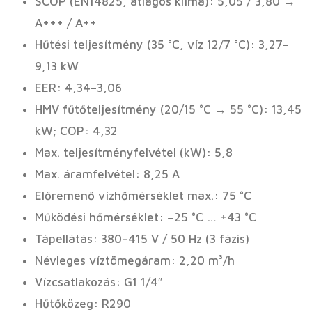
SCOP (EN14825, átlagos klíma): 5,05 / 3,80 →
A+++ / A++
Hűtési teljesítmény (35 °C, víz 12/7 °C): 3,27–
9,13 kW
EER: 4,34–3,06
HMV fűtőteljesítmény (20/15 °C → 55 °C): 13,45
kW; COP: 4,32
Max. teljesítményfelvétel (kW): 5,8
Max. áramfelvétel: 8,25 A
Előremenő vízhőmérséklet max.: 75 °C
Működési hőmérséklet: −25 °C … +43 °C
Tápellátás: 380–415 V / 50 Hz (3 fázis)
Névleges víztömegáram: 2,20 m³/h
Vízcsatlakozás: G1 1/4″
Hűtőközeg: R290