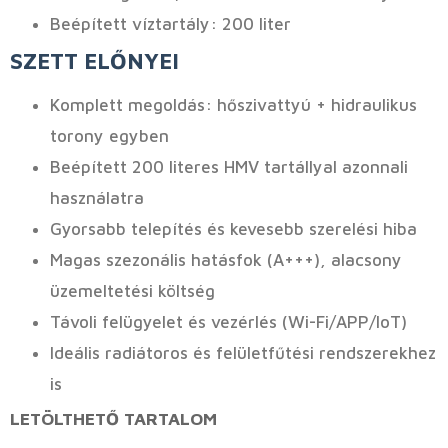
Beépített víztartály: 200 liter
SZETT ELŐNYEI
Komplett megoldás: hőszivattyú + hidraulikus
torony egyben
Beépített 200 literes HMV tartállyal azonnali
használatra
Gyorsabb telepítés és kevesebb szerelési hiba
Magas szezonális hatásfok (A+++), alacsony
üzemeltetési költség
Távoli felügyelet és vezérlés (Wi-Fi/APP/IoT)
Ideális radiátoros és felületfűtési rendszerekhez
is
LETÖLTHETŐ TARTALOM