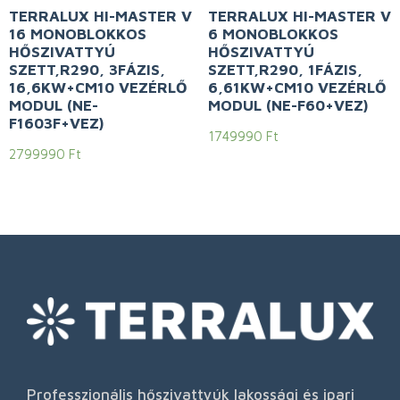
TERRALUX HI-MASTER V
TERRALUX HI-MASTER V
16 MONOBLOKKOS
6 MONOBLOKKOS
HŐSZIVATTYÚ
HŐSZIVATTYÚ
SZETT,R290, 3FÁZIS,
SZETT,R290, 1FÁZIS,
16,6KW+CM10 VEZÉRLŐ
6,61KW+CM10 VEZÉRLŐ
MODUL (NE-
MODUL (NE-F60+VEZ)
F1603F+VEZ)
1749990
Ft
2799990
Ft
Professzionális hőszivattyúk lakossági és ipari