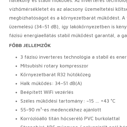
hatékony és stabil működés. Az inverteres technoló
vízhőmérsékletet és az alacsony üzemeltetési költs
megbízhatóságot és a környezetbarát működést. A ti
üzemelésű (34–51 dB), így lakókörnyezetben is kény
fázisú energiaellátás stabil működést garantál, a ga
FŐBB JELLEMZŐK
3 fázisú inverteres technológia a stabil és en
Mitsubishi rotary kompresszor
Környezetbarát R32 hűtőközeg
Halk működés: 34–51 dB(A)
Beépített WiFi vezérlés
Széles működési tartomány: –15 … +43 °C
55–90 m³-es medencékhez ajánlott
Korrózióálló titán hőcserélő PVC burkolattal