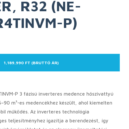
R, R32 (NE-
R4TINVM-P)
1,189,990 FT (BRUTTÓ ÁR)
INVM-P 3 fázisú inverteres medence hőszivattyú
5–90 m³-es medencékhez készült, ahol kiemelten
bil működés. Az inverteres technológia
es teljesítményhez igazítja a berendezést, így