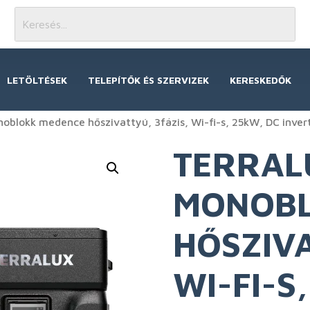
LETÖLTÉSEK
TELEPÍTŐK ÉS SZERVIZEK
KERESKEDŐK
oblokk medence hőszivattyú, 3fázis, Wi-fi-s, 25kW, DC inve
TERRAL
MONOBL
HŐSZIVA
WI-FI-S