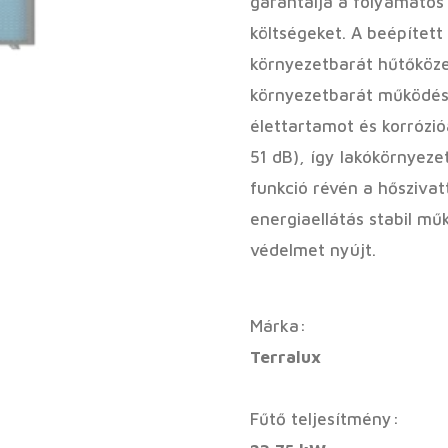
garantálja a folyamatos
költségeket. A beépített
környezetbarát hűtőköze
környezetbarát működést
élettartamot és korrózió
51 dB), így lakókörnyeze
funkció révén a hőszivat
energiaellátás stabil mű
védelmet nyújt.
Márka:
Terralux
Fűtő teljesítmény: