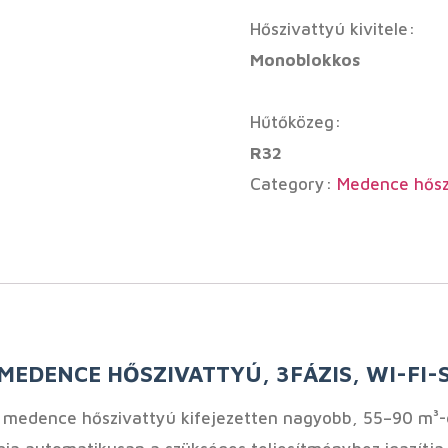
Hőszivattyú kivitele:
Monoblokkos
Hűtőközeg:
R32
Category:
Medence hősz
DENCE HŐSZIVATTYÚ, 3FÁZIS, WI-FI-S
 medence hőszivattyú kifejezetten nagyobb, 55–90 m³-e