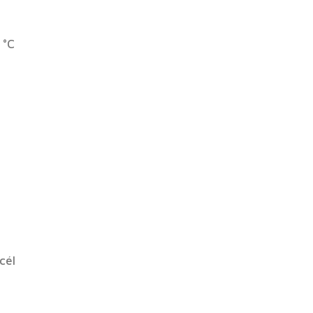
 °C
cél