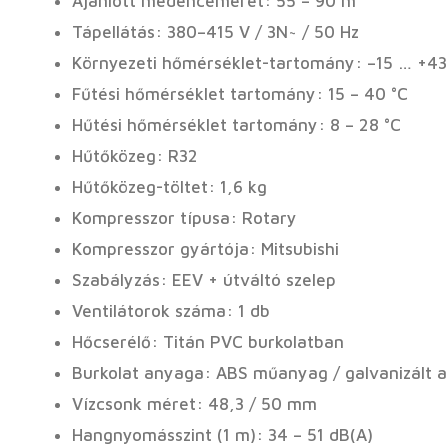
Ajánlott medenceméret: 55 – 90 m³
Tápellátás: 380–415 V / 3N~ / 50 Hz
Környezeti hőmérséklet-tartomány: –15 … +43
Fűtési hőmérséklet tartomány: 15 – 40 °C
Hűtési hőmérséklet tartomány: 8 – 28 °C
Hűtőközeg: R32
Hűtőközeg-töltet: 1,6 kg
Kompresszor típusa: Rotary
Kompresszor gyártója: Mitsubishi
Szabályzás: EEV + útváltó szelep
Ventilátorok száma: 1 db
Hőcserélő: Titán PVC burkolatban
Burkolat anyaga: ABS műanyag / galvanizált a
Vízcsonk méret: 48,3 / 50 mm
Hangnyomásszint (1 m): 34 – 51 dB(A)