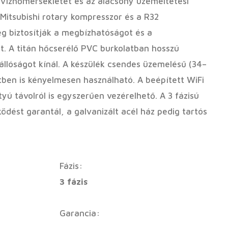
 vízhőmérsékletet és az alacsony üzemeltetési
 Mitsubishi rotary kompresszor és a R32
g biztosítják a megbízhatóságot és a
. A titán hőcserélő PVC burkolatban hosszú
állóságot kínál. A készülék csendes üzemelésű (34–
tben is kényelmesen használható. A beépített WiFi
tyú távolról is egyszerűen vezérelhető. A 3 fázisú
ködést garantál, a galvanizált acél ház pedig tartós
Fázis:
3 fázis
Garancia: