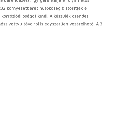
 a berendezést, így garantálja a folyamatos
R32 környezetbarát hűtőközeg biztosítják a
orrózióállóságot kínál. A készülék csendes
őszivattyú távolról is egyszerűen vezérelhető. A 3