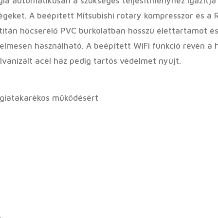
gia automatikusan a szükséges teljesítményhez igazítja
égeket. A beépített Mitsubishi rotary kompresszor és a 
tán hőcserélő PVC burkolatban hosszú élettartamot és k
elmesen használható. A beépített WiFi funkció révén a h
lvanizált acél ház pedig tartós védelmet nyújt.
ergiatakarékos működésért