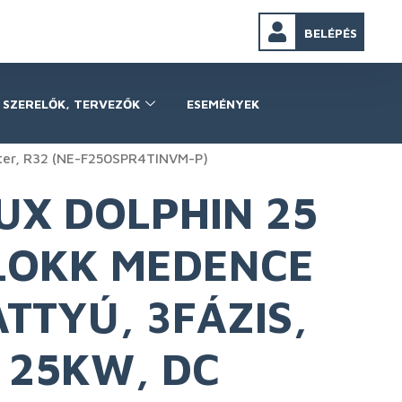
BELÉPÉS
SZERELŐK, TERVEZŐK
ESEMÉNYEK
rter, R32 (NE-F250SPR4TINVM-P)
UX DOLPHIN 25
OKK MEDENCE
TTYÚ, 3FÁZIS,
, 25KW, DC