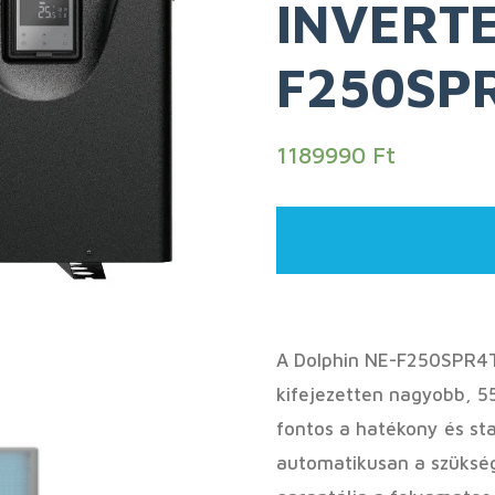
INVERTE
F250SP
1189990
Ft
A Dolphin NE-F250SPR4T
kifejezetten nagyobb, 5
fontos a hatékony és sta
automatikusan a szükség