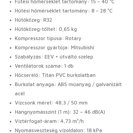
Fűtési hőmérséklet tartomány: 15 – 40 °C
Hűtési hőmérséklet tartomány: 8 – 28 °C
Hűtőközeg: R32
Hűtőközeg-töltet: 0,65 kg
Kompresszor típusa: Rotary
Kompresszor gyártója: Mitsubishi
Szabályzás: EEV + útváltó szelep
Ventilátorok száma: 1 db
Hőcserélő: Titán PVC burkolatban
Burkolat anyaga: ABS műanyag / galvanizált
acél
Vízcsonk méret: 48,3 / 50 mm
Hangnyomásszint (1 m): 32 – 46 dB(A)
Víztérfogat-áram: 4,73 m³/h
Nyomásveszteség vízoldalon: 18 kPa