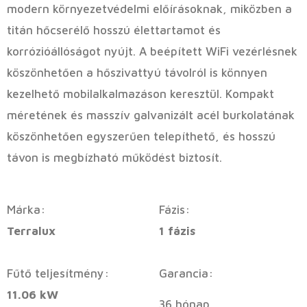
modern környezetvédelmi előírásoknak, miközben a
titán hőcserélő hosszú élettartamot és
korrózióállóságot nyújt. A beépített WiFi vezérlésnek
köszönhetően a hőszivattyú távolról is könnyen
kezelhető mobilalkalmazáson keresztül. Kompakt
méretének és masszív galvanizált acél burkolatának
köszönhetően egyszerűen telepíthető, és hosszú
távon is megbízható működést biztosít.
Márka:
Fázis:
Terralux
1 fázis
Fűtő teljesítmény:
Garancia:
11.06 kW
36 hónap