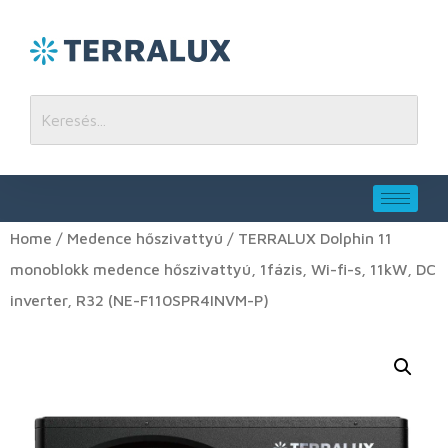
Home
/
Medence hőszivattyú
/ TERRALUX Dolphin 11
monoblokk medence hőszivattyú, 1fázis, Wi-fi-s, 11kW, DC
inverter, R32 (NE-F110SPR4INVM-P)