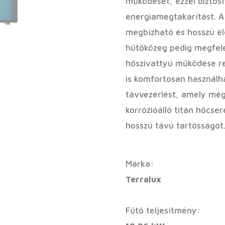
működését, ezzel biztosí
energiamegtakarítást. A
megbízható és hosszú él
hűtőközeg pedig megfele
hőszivattyú működése re
is komfortosan használha
távvezérlést, amely még
korrózióálló titán hőcser
hosszú távú tartósságot
Márka:
Terralux
Fűtő teljesítmény: