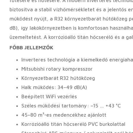
fűtésére és hűtésére. A modern inverteres technol
biztosítva a stabil vízhőmérsékletet és a jelentős
működést nyújt, a R32 környezetbarát hűtőközeg pe
dB), így lakókörnyezetben is komfortosan használha
üzemeltetést. A korrózióálló titán hőcserélő és a ga
FŐBB JELLEMZŐK
Inverteres technológia a kiemelkedő energiah
Mitsubishi rotary kompresszor
Környezetbarát R32 hűtőközeg
Halk működés: 34–49 dB(A)
Beépített WiFi vezérlés
Széles működési tartomány: –15 … +43 °C
45–80 m³-es medencékhez ajánlott
Korrózióálló titán hőcserélő PVC burkolattal