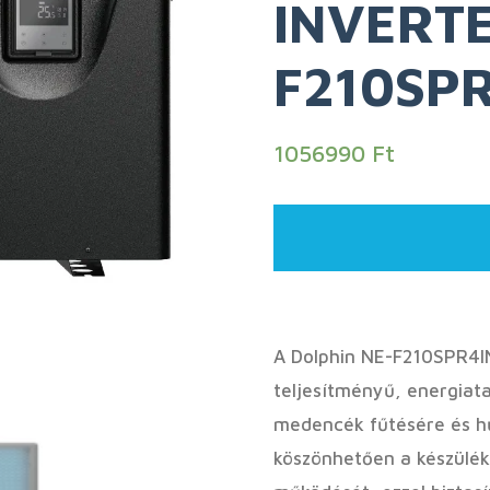
INVERTE
F210SP
1056990
Ft
A Dolphin NE-F210SPR4I
teljesítményű, energiat
medencék fűtésére és hű
köszönhetően a készülék