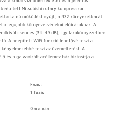
tva a stabil vízhőmérsékletet és a jelentős
 beépített Mitsubishi rotary kompresszor
ettartamú működést nyújt, a R32 környezetbarát
l a legújabb környezetvédelmi előírásoknak. A
ndkívül csendes (34–49 dB), így lakókörnyezetben
tó. A beépített WiFi funkció lehetővé teszi a
 kényelmesebbé teszi az üzemeltetést. A
élő és a galvanizált acéllemez ház biztosítja a
.
Fázis:
1 fázis
Garancia: