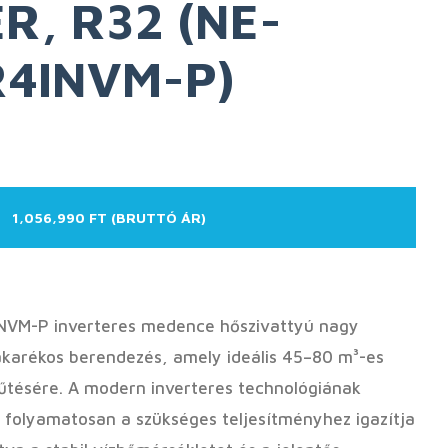
R, R32 (NE-
R4INVM-P)
1,056,990 FT (BRUTTÓ ÁR)
NVM-P inverteres medence hőszivattyú nagy
akarékos berendezés, amely ideális 45–80 m³-es
tésére. A modern inverteres technológiának
 folyamatosan a szükséges teljesítményhez igazítja