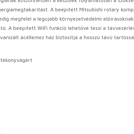
ógiának köszönhetően a készülék folyamatosan a szükség
 energiamegtakarítást. A beépített Mitsubishi rotary ko
dig megfelel a legújabb környezetvédelmi előírásoknak
tó. A beépített WiFi funkció lehetővé teszi a távvezér
lvanizált acéllemez ház biztosítja a hosszú távú tartóssá
atékonyságért