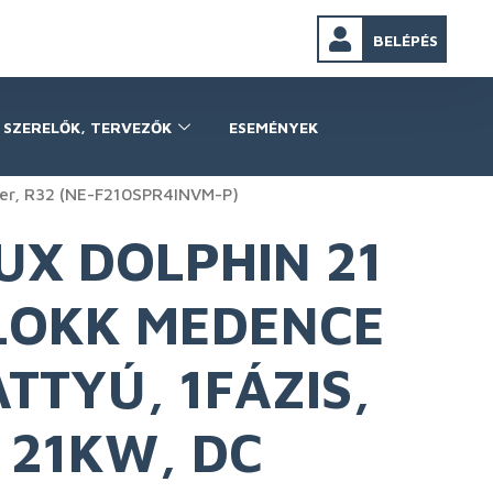
BELÉPÉS
SZERELŐK, TERVEZŐK
ESEMÉNYEK
ter, R32 (NE-F210SPR4INVM-P)
UX DOLPHIN 21
OKK MEDENCE
TTYÚ, 1FÁZIS,
, 21KW, DC