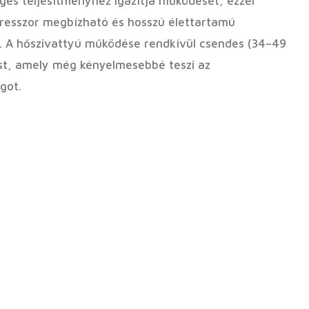
es teljesítményhez igazítja működését, ezzel
mpresszor megbízható és hosszú élettartamú
. A hőszivattyú működése rendkívül csendes (34–49
lést, amely még kényelmesebbé teszi az
got.