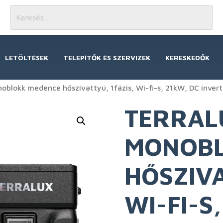
LETÖLTÉSEK
TELEPÍTŐK ÉS SZERVIZEK
KERESKEDŐK
blokk medence hőszivattyú, 1fázis, Wi-fi-s, 21kW, DC inver
TERRAL
MONOBL
HŐSZIVA
WI-FI-S