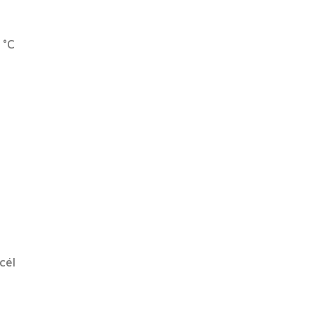
 °C
cél