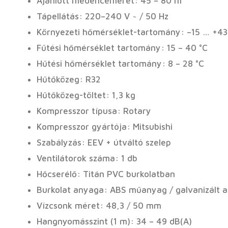
Ajánlott medenceméret: 45 – 80 m³
Tápellátás: 220–240 V ~ / 50 Hz
Környezeti hőmérséklet-tartomány: –15 … +43
Fűtési hőmérséklet tartomány: 15 – 40 °C
Hűtési hőmérséklet tartomány: 8 – 28 °C
Hűtőközeg: R32
Hűtőközeg-töltet: 1,3 kg
Kompresszor típusa: Rotary
Kompresszor gyártója: Mitsubishi
Szabályzás: EEV + útváltó szelep
Ventilátorok száma: 1 db
Hőcserélő: Titán PVC burkolatban
Burkolat anyaga: ABS műanyag / galvanizált a
Vízcsonk méret: 48,3 / 50 mm
Hangnyomásszint (1 m): 34 – 49 dB(A)