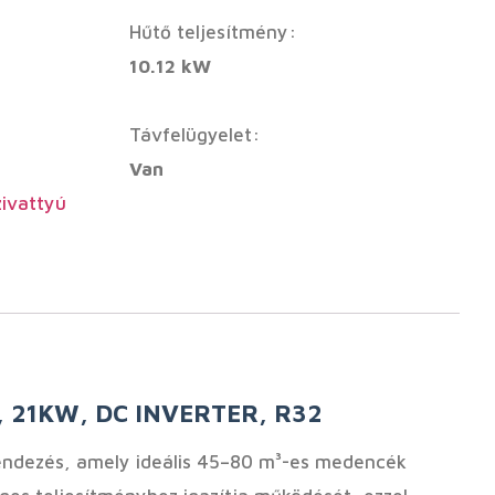
Hűtő teljesítmény:
10.12 kW
Távfelügyelet:
Van
ivattyú
 21KW, DC INVERTER, R32
endezés, amely ideális 45–80 m³-es medencék