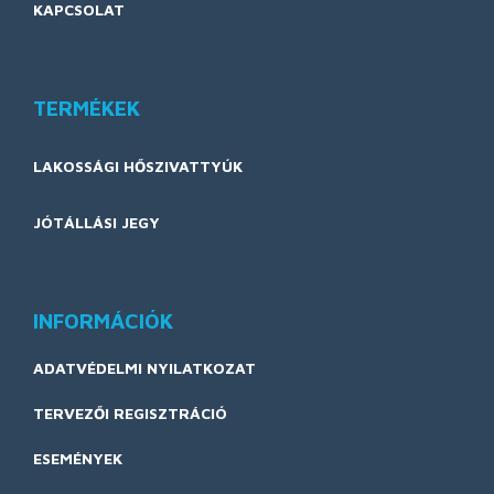
KAPCSOLAT
TERMÉKEK
LAKOSSÁGI HŐSZIVATTYÚK
JÓTÁLLÁSI JEGY
INFORMÁCIÓK
ADATVÉDELMI NYILATKOZAT
TERVEZŐI REGISZTRÁCIÓ
ESEMÉNYEK