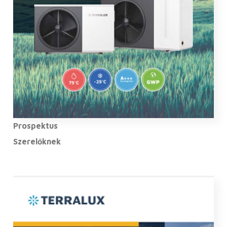
Prospektus
Szerelőknek