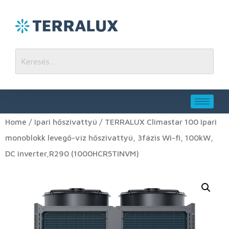
Home
/
Ipari hőszivattyú
/ TERRALUX Climastar 100 Ipari
monoblokk levegő-víz hőszivattyú, 3fázis Wi-fi, 100kW,
DC inverter,R290 (1000HCR5TINVM)