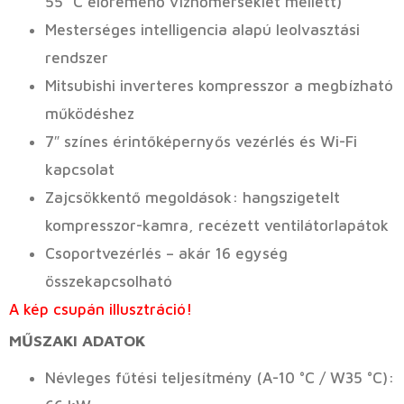
55 °C előremenő vízhőmérséklet mellett)
Mesterséges intelligencia alapú leolvasztási
rendszer
Mitsubishi inverteres kompresszor a megbízható
működéshez
7″ színes érintőképernyős vezérlés és Wi-Fi
kapcsolat
Zajcsökkentő megoldások: hangszigetelt
kompresszor-kamra, recézett ventilátorlapátok
Csoportvezérlés – akár 16 egység
összekapcsolható
A kép csupán illusztráció!
MŰSZAKI ADATOK
Névleges fűtési teljesítmény (A-10 °C / W35 °C):