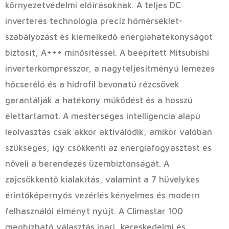
környezetvédelmi előírásoknak. A teljes DC
inverteres technológia precíz hőmérséklet-
szabályozást és kiemelkedő energiahatékonyságot
biztosít, A+++ minősítéssel. A beépített Mitsubishi
inverterkompresszor, a nagyteljesítményű lemezes
hőcserélő és a hidrofil bevonatú rézcsövek
garantálják a hatékony működést és a hosszú
élettartamot. A mesterséges intelligencia alapú
leolvasztás csak akkor aktiválódik, amikor valóban
szükséges, így csökkenti az energiafogyasztást és
növeli a berendezés üzembiztonságát. A
zajcsökkentő kialakítás, valamint a 7 hüvelykes
érintőképernyős vezérlés kényelmes és modern
felhasználói élményt nyújt. A Climastar 100
megbízható választás ipari, kereskedelmi és