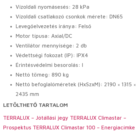
Vízoldali nyomásesés: 28 kPa
Vízoldali csatlakozó csonkok mérete: DN65
Levegőelvezetés iránya: Felső
Motor típusa: Axial/DC
Ventilátor mennyisége: 2 db
Védettségi fokozat (IP): IPX4
Érintésvédelmi besorolás: I
Nettó tömeg: 890 kg
Nettó befoglalóméretek (HxSzxM): 2190 × 1315 ×
2435 mm
LETÖLTHETŐ TARTALOM
TERRALUX – Jótállási jegy
TERRALUX Climastar –
Prospektus
TERRALUX Climastar 100 – Energiacímke