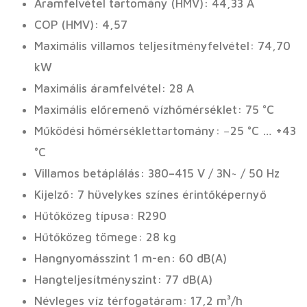
Áramfelvétel tartomány (HMV): 44,33 A
COP (HMV): 4,57
Maximális villamos teljesítményfelvétel: 74,70
kW
Maximális áramfelvétel: 28 A
Maximális előremenő vízhőmérséklet: 75 °C
Működési hőmérséklettartomány: −25 °C … +43
°C
Villamos betáplálás: 380–415 V / 3N~ / 50 Hz
Kijelző: 7 hüvelykes színes érintőképernyő
Hűtőközeg típusa: R290
Hűtőközeg tömege: 28 kg
Hangnyomásszint 1 m-en: 60 dB(A)
Hangteljesítményszint: 77 dB(A)
Névleges víz térfogatáram: 17,2 m³/h