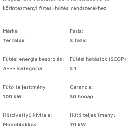
közintézményi fűtési-hűtési rendszerekhez.
Márka:
Fázis:
Terralux
3 fázis
Fűtési energia besorolás:
Fűtési hatásfok (SCOP):
A+++ kategória
5.1
Fűtő teljesítmény:
Garancia:
100 kW
36 hónap
Hőszivattyú kivitele:
Hűtő teljesítmény:
Monoblokkos
70 kW