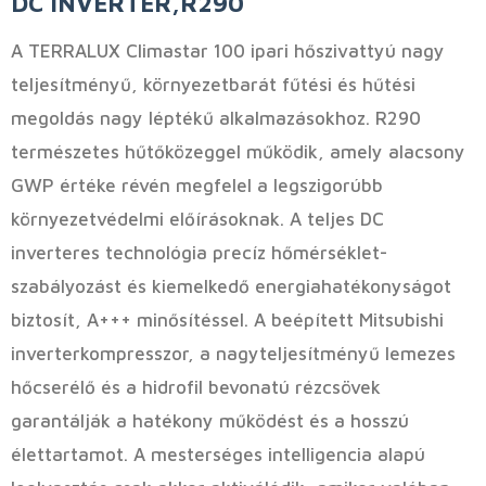
DC INVERTER,R290
A TERRALUX Climastar 100 ipari hőszivattyú nagy
teljesítményű, környezetbarát fűtési és hűtési
megoldás nagy léptékű alkalmazásokhoz. R290
természetes hűtőközeggel működik, amely alacsony
GWP értéke révén megfelel a legszigorúbb
környezetvédelmi előírásoknak. A teljes DC
inverteres technológia precíz hőmérséklet-
szabályozást és kiemelkedő energiahatékonyságot
biztosít, A+++ minősítéssel. A beépített Mitsubishi
inverterkompresszor, a nagyteljesítményű lemezes
hőcserélő és a hidrofil bevonatú rézcsövek
garantálják a hatékony működést és a hosszú
élettartamot. A mesterséges intelligencia alapú