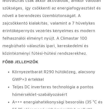
leolvasztás csak akkor aktiválódik, amikor valóban
szükséges, így csökkenti az energiafogyasztást és
növeli a berendezés üzembiztonságát. A
zajcsökkentő kialakítás, valamint a 7 hüvelykes
érintőképernyős vezérlés kényelmes és modern
felhasználói élményt nyújt. A Climastar 100
megbízható választás ipari, kereskedelmi és
közintézményi fűtési-hűtési rendszerekhez.
FŐBB JELLEMZŐK
Környezetbarát R290 hűtőközeg, alacsony
GWP=3 értékkel
Teljes DC inverteres technológia a pontos
hőmérséklet-szabályozásért
A+++ energiahatékonysági besorolás (35 °C és