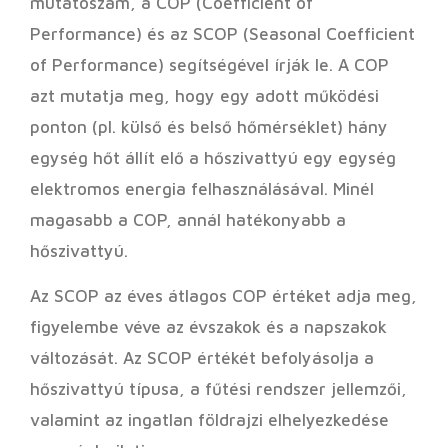
mutatószám, a COP (Coefficient of
Performance) és az SCOP (Seasonal Coefficient
of Performance) segítségével írják le. A COP
azt mutatja meg, hogy egy adott működési
ponton (pl. külső és belső hőmérséklet) hány
egység hőt állít elő a hőszivattyú egy egység
elektromos energia felhasználásával. Minél
magasabb a COP, annál hatékonyabb a
hőszivattyú.
Az SCOP az éves átlagos COP értéket adja meg,
figyelembe véve az évszakok és a napszakok
változását. Az SCOP értékét befolyásolja a
hőszivattyú típusa, a fűtési rendszer jellemzői,
valamint az ingatlan földrajzi elhelyezkedése