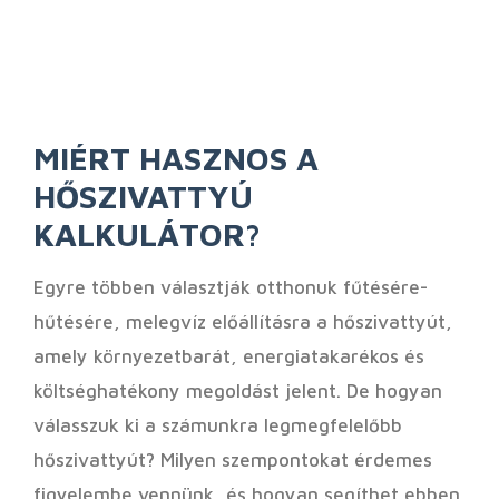
MIÉRT HASZNOS A
HŐSZIVATTYÚ
KALKULÁTOR?
Egyre többen választják otthonuk fűtésére-
hűtésére, melegvíz előállításra a hőszivattyút,
amely környezetbarát, energiatakarékos és
költséghatékony megoldást jelent. De hogyan
válasszuk ki a számunkra legmegfelelőbb
hőszivattyút? Milyen szempontokat érdemes
figyelembe vennünk, és hogyan segíthet ebben