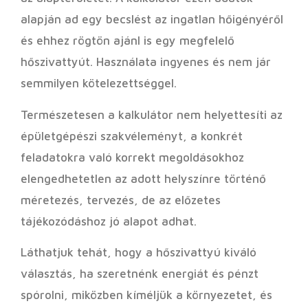
alapján ad egy becslést az ingatlan hőigényéről
és ehhez rögtön ajánl is egy megfelelő
hőszivattyút. Használata ingyenes és nem jár
semmilyen kötelezettséggel.
Természetesen a kalkulátor nem helyettesíti az
épületgépészi szakvéleményt, a konkrét
feladatokra való korrekt megoldásokhoz
elengedhetetlen az adott helyszínre történő
méretezés, tervezés, de az előzetes
tájékozódáshoz jó alapot adhat.
Láthatjuk tehát, hogy a hőszivattyú kiváló
választás, ha szeretnénk energiát és pénzt
spórolni, miközben kíméljük a környezetet, és