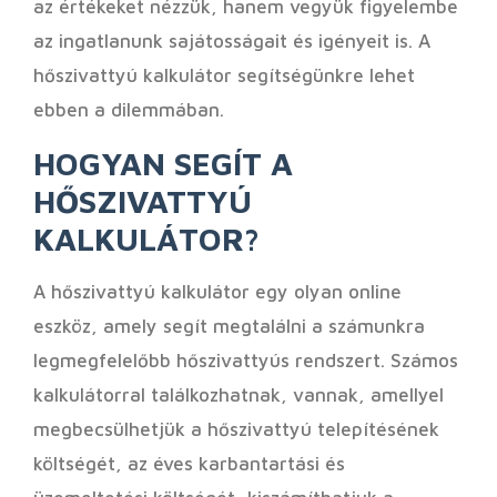
az értékeket nézzük, hanem vegyük figyelembe
az ingatlanunk sajátosságait és igényeit is. A
hőszivattyú kalkulátor segítségünkre lehet
ebben a dilemmában.
HOGYAN SEGÍT A
HŐSZIVATTYÚ
KALKULÁTOR?
A hőszivattyú kalkulátor egy olyan online
eszköz, amely segít megtalálni a számunkra
legmegfelelőbb hőszivattyús rendszert. Számos
kalkulátorral találkozhatnak, vannak, amellyel
megbecsülhetjük a hőszivattyú telepítésének
költségét, az éves karbantartási és