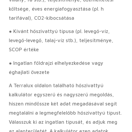
költsége, éves energiafogyasztása (pl. h
tarifával), CO2-kibocsátása
● Kívánt hőszivattyú típusa (pl. levegő-víz,
levegő-levegő, talaj-víz stb.), teljesítménye,
SCOP értéke
● Ingatlan földrajzi elhelyezkedése vagy
éghajlati övezete
A Terralux oldalon található hőszivattyú
kalkulátor egyszerű és nagyszerű megoldás,
hiszen mindössze két adat megadásával segít
megtalálni a legmegfelelőbb hőszivattyú típust.
Válasszuk ki az ingatlan típusát, és adjuk meg
az alapterületét. A kalkulátor ezen adatok