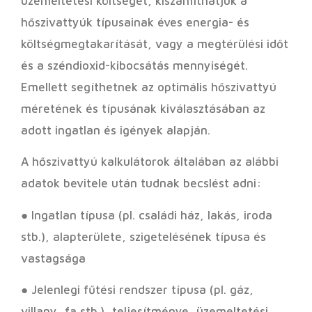
üzemeltetési költségét, kiszámíthatjuk a
hőszivattyúk típusainak éves energia- és
költségmegtakarítását, vagy a megtérülési időt
és a széndioxid-kibocsátás mennyiségét.
Emellett segíthetnek az optimális hőszivattyú
méretének és típusának kiválasztásában az
adott ingatlan és igények alapján.
A hőszivattyú kalkulátorok általában az alábbi
adatok bevitele után tudnak becslést adni:
● Ingatlan típusa (pl. családi ház, lakás, iroda
stb.), alapterülete, szigetelésének típusa és
vastagsága
● Jelenlegi fűtési rendszer típusa (pl. gáz,
villany, fa stb.), teljesítménye, üzemeltetési