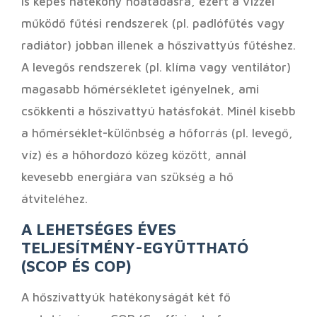
is képes hatékony hőátadásra, ezért a vízzel
működő fűtési rendszerek (pl. padlófűtés vagy
radiátor) jobban illenek a hőszivattyús fűtéshez.
A levegős rendszerek (pl. klíma vagy ventilátor)
magasabb hőmérsékletet igényelnek, ami
csökkenti a hőszivattyú hatásfokát. Minél kisebb
a hőmérséklet-különbség a hőforrás (pl. levegő,
víz) és a hőhordozó közeg között, annál
kevesebb energiára van szükség a hő
átviteléhez.
A LEHETSÉGES ÉVES
TELJESÍTMÉNY-EGYÜTTHATÓ
(SCOP ÉS COP)
A hőszivattyúk hatékonyságát két fő