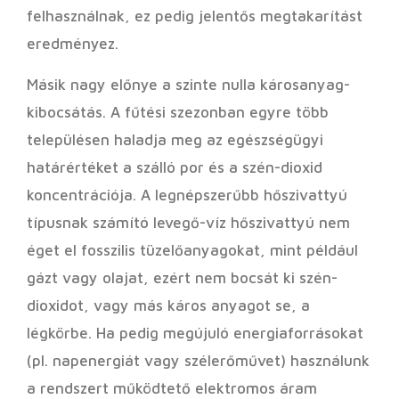
felhasználnak, ez pedig jelentős megtakarítást
eredményez.
Másik nagy előnye a szinte nulla károsanyag-
kibocsátás. A fűtési szezonban egyre több
településen haladja meg az egészségügyi
határértéket a szálló por és a szén-dioxid
koncentrációja. A legnépszerűbb hőszivattyú
típusnak számító levegő-víz hőszivattyú nem
éget el fosszilis tüzelőanyagokat, mint például
gázt vagy olajat, ezért nem bocsát ki szén-
dioxidot, vagy más káros anyagot se, a
légkörbe. Ha pedig megújuló energiaforrásokat
(pl. napenergiát vagy szélerőművet) használunk
a rendszert működtető elektromos áram