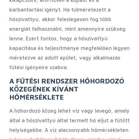
kikapcsolni, ami növeli a kopást és a
karbantartási igényt. Ha túlméretezett a
hőszivattyú, akkor feleslegesen fog több
energiát felhasználni, mint amennyire szükség
lenne. Ezért fontos, hogy a hőszivattyú
kapacitása és teljesítménye megfelelően legyen
méretezve az adott épület, vagy alkalmazás
fűtési igényeire szabva.
A FŰTÉSI RENDSZER HŐHORDOZÓ
KÖZEGÉNEK KÍVÁNT
HŐMÉRSÉKLETE
A hőhordozó közeg lehet víz vagy levegő, amely
által a hőszivattyú által termelt hő eljut a fűtött
helyiségekbe. A víz alacsonyabb hőmérsékleten