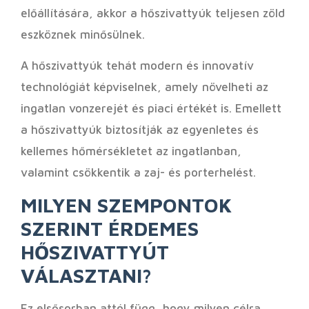
előállítására, akkor a hőszivattyúk teljesen zöld
eszköznek minősülnek.
A hőszivattyúk tehát modern és innovatív
technológiát képviselnek, amely növelheti az
ingatlan vonzerejét és piaci értékét is. Emellett
a hőszivattyúk biztosítják az egyenletes és
kellemes hőmérsékletet az ingatlanban,
valamint csökkentik a zaj- és porterhelést.
MILYEN SZEMPONTOK
SZERINT ÉRDEMES
HŐSZIVATTYÚT
VÁLASZTANI?
Ez elsősorban attól függ, hogy milyen célra