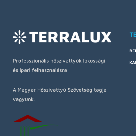
T
BE
Professzionális hőszivattyúk lakossági
KA
és ipari felhasználásra
A Magyar Hőszivattyú Szövetség tagja
vagyunk: