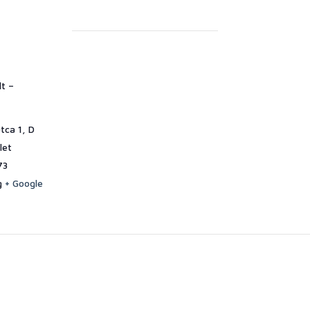
t –
tca 1, D
let
73
g
+ Google