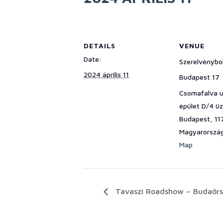
DETAILS
VENUE
Date:
Szerelvénybol
2024 április 11
Budapest 17
Csomafalva u
épület D/4 üz
Budapest
,
11
Magyarorszá
Map
Tavaszi Roadshow – Budaörs